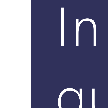
In
qu