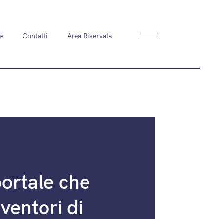
e
Contatti
Area Riservata
ortale che
nventori di