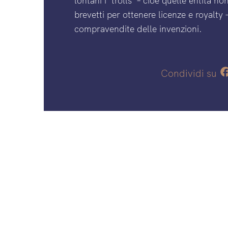
lontani i ‘trolls’ – cioè quelle entità n
brevetti per ottenere licenze e royalty 
compravendite delle invenzioni.
Condividi su