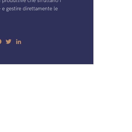
on produttive che sfruttano i
– e gestire direttamente le
Facebook
Twitter
LinkedIn