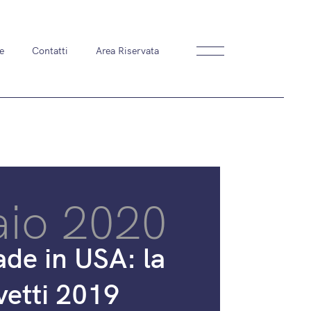
e
Contatti
Area Riservata
aio 2020
de in USA: la
evetti 2019