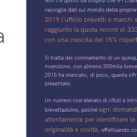
Non c’è quindi da stupirsi che IFI Cla
raccoglie dati sul mondo della propriet
2019 l’ufficio brevetti e marchi 
a
raggiunto la quota record di 33
con una crescita del 15% rispet
Si tratta del coronamento di un quinque
invenzione, con almeno 300mila brevett
2015 ha mancato, di poco, questa cifr
presentate.
Un numero così elevato di rifiuti è int
ogni domanda
brevettazioine, poiché
attentamente per identificare le 
originalità e novità,
effettuando con