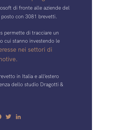
soft di fronte alle aziende del
 posto con 3081 brevetti.
ms permette di tracciare un
o cui stanno investendo le
resse nei settori di
motive.
evetto in Italia e all’estero
enza dello studio Dragotti &
Facebook
Twitter
LinkedIn