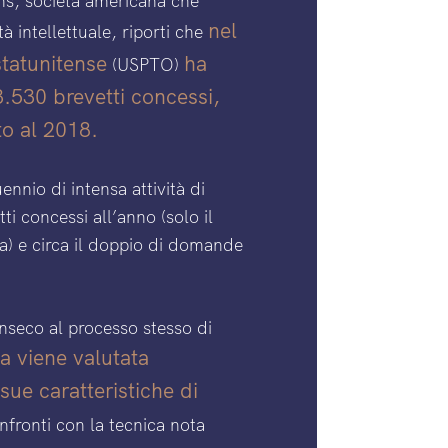
ims, società americana che
nel
à intellettuale, riporti che
statunitense
ha
(USPTO)
3.530 brevetti concessi,
to al 2018.
nnio di intensa attività di
i concessi all’anno (solo il
a) e circa il doppio di domande
rinseco al processo stesso di
 viene valutata
sue caratteristiche di
fronti con la tecnica nota