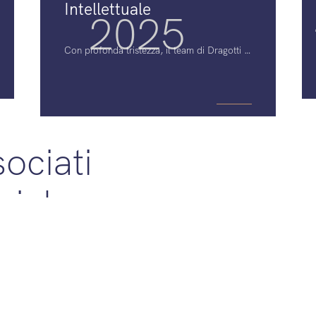
Intellettuale
2025
Con profonda tristezza, il team di Dragotti &
Associati annuncia la scomparsa del nostro
fondatore, Gianfranco Dragotti, avvenuta il
23 gennaio 2025 all’età di 86 anni. Una
perdita che segna profondamente il nostro
studio, il mondo della proprietà intellettuale
e tutti coloro che hanno avuto l’onore di
ociati
conoscerlo.
ciale
.IVA
9