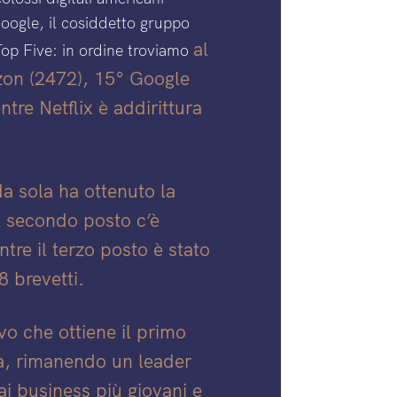
oogle, il cosiddetto gruppo
al
p Five: in ordine troviamo
zon (2472), 15° Google
tre Netflix è addirittura
a sola ha ottenuto la
l secondo posto c’è
re il terzo posto è stato
 brevetti.
vo che ottiene il primo
ca, rimanendo un leader
ai business più giovani e