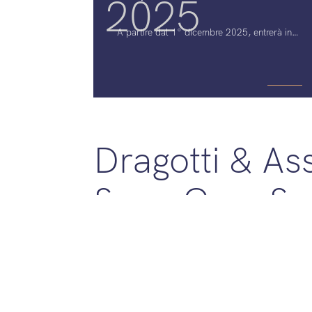
2025
A partire dal 1° dicembre 2025, entrerà in
vigore il Regolamento (UE) 2023/2411, che
estende per la prima volta la protezione
delle indicazioni geografiche (IGP) anche ai
prodotti artigianali e industriali— come
ceramiche, tessuti, vetri, gioielli, articoli in
cuoio o legno. Una svolta attesa da anni,
che consente di valorizzare e tutelare il
Dragotti & Ass
legame tra territorio, tradizione e produzione
anche al di fuori del settore agroalimentare.
Il nuovo sistema apre importanti opportunità
Spa - Cap. So
per le imprese che desiderano differenziare i
propri prodotti, accedere a una tutela
uniforme a livello UE e rafforzare la propria
115.000€ - P
strategia di proprietà intellettuale.
0790708015