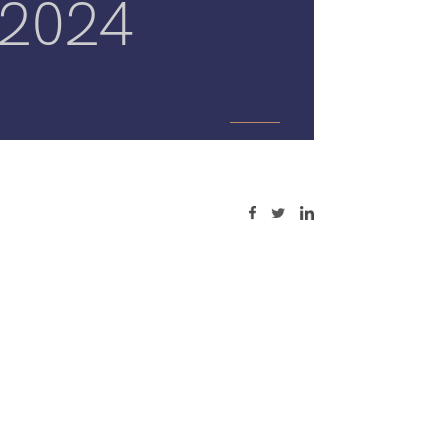
2024
primo passo nel procedimento di
ottenimento di una protezione di tipo
brevettuale per un’invenzione. Tra le opzioni
più rilevanti il brevetto europeo permette
una copertura in più Stati membri attraverso
un’unica procedura.