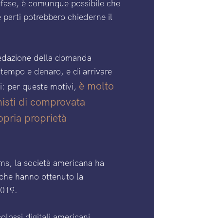
a fase, è comunque possibile che
 parti potrebbero chiederne il
 redazione della domanda
i tempo e denaro, e di arrivare
è molto
ni: per queste motivi,
nisti di comprovata
opria proprietà
ims, la società americana ha
e che hanno ottenuto la
2019.
olossi digitali americani