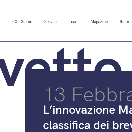
Chi Siamo
Servizi
Team
Magazine
Risors
vetto
13 Febbr
L’innovazione Ma
classifica dei br