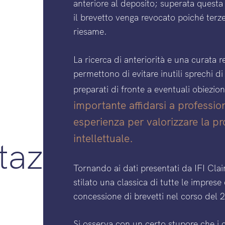
anteriore al deposito; superata quest
il brevetto venga revocato poiché terze
riesame.
La ricerca di anteriorità e una curata
permettono di evitare inutili sprechi d
preparati di fronte a eventuali obiezio
importante affidarsi a professio
esperienza per valorizzare la pr
intellettuale.
azione
Tornando ai dati presentati da IFI Cla
stilato una classica di tutte le impres
concessione di brevetti nel corso del 
Si osserva con un certo stupore che i c