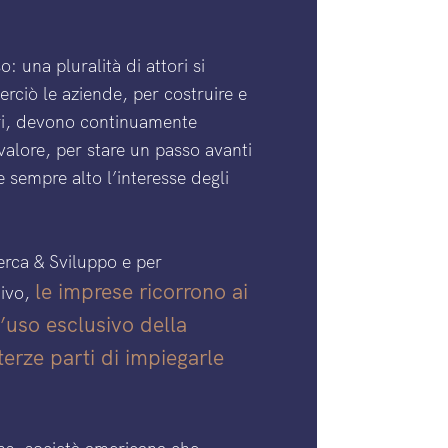
 una pluralità di attori si
rciò le aziende, per costruire e
ori, devono continuamente
 valore, per stare un passo avanti
 sempre alto l’interesse degli
cerca & Sviluppo e per
le imprese ricorrono ai
tivo,
 d’uso esclusivo della
terze parti di impiegarle